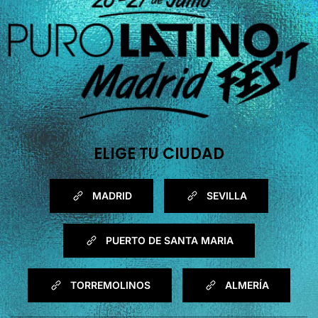
ELIGE TU CIUDAD
MADRID
SEVILLA
PUERTO DE SANTA MARIA
TORREMOLINOS
ALMERÍA