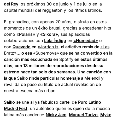
del Rey
los próximos 30 de junio y 1 de julio en la
capital mundial del reggaetón y los ritmos latinos.
El granadino, con apenas 20 años, disfruta en estos
momentos de un éxito brutal, gracias a encadenar hits
como
«Polaris»
y
«Sikora»
, sus aplaudidas
colaboraciones con
Lola Índigo
en
«Humedad»
o
con
Quevedo
en
«Jordan I»
, el adictivo remix de
«Las
Bratz»
… o esa
«Supernova»
que se ha convertido en la
canción más escuchada en
Spotify
en estos últimos
días, con 13 millones de reproducciones desde su
estreno hace tan solo dos semanas. Una canción con
la que
Saiko
rinde particular homenaje a
Melendi
y
revalida de paso su título de actual revelación de
nuestra escena más urban.
Saiko
se une al ya fabuloso cartel de
Puro Latino
Madrid Fest
, un auténtico quién es quién de la música
latina más candente:
Nicky Jam
,
Manuel Turizo
,
Myke