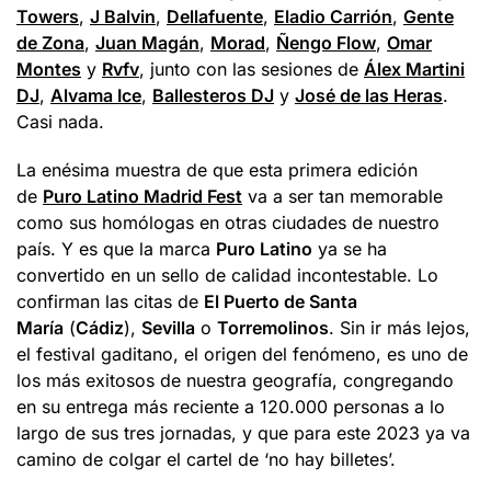
Towers
,
J Balvin
,
Dellafuente
,
Eladio Carrión
,
Gente
de Zona
,
Juan Magán
,
Morad
,
Ñengo Flow
,
Omar
Montes
y
Rvfv
, junto con las sesiones de
Álex Martini
DJ
,
Alvama Ice
,
Ballesteros DJ
y
José de las Heras
.
Casi nada.
La enésima muestra de que esta primera edición
de
Puro Latino Madrid Fest
va a ser tan memorable
como sus homólogas en otras ciudades de nuestro
país. Y es que la marca
Puro Latino
ya se ha
convertido en un sello de calidad incontestable. Lo
confirman las citas de
El Puerto de Santa
María
(
Cádiz
),
Sevilla
o
Torremolinos
. Sin ir más lejos,
el festival gaditano, el origen del fenómeno, es uno de
los más exitosos de nuestra geografía, congregando
en su entrega más reciente a 120.000 personas a lo
largo de sus tres jornadas, y que para este 2023 ya va
camino de colgar el cartel de ‘no hay billetes’.