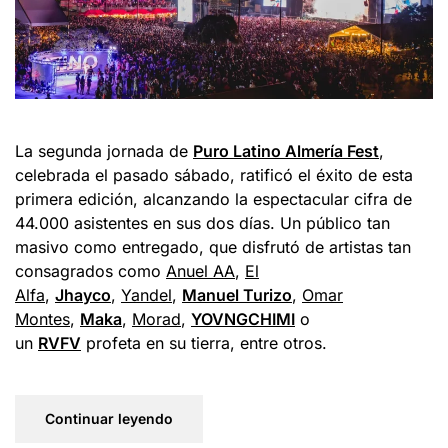
La segunda jornada de
Puro Latino Almería Fest
,
celebrada el pasado sábado, ratificó el éxito de esta
primera edición, alcanzando la espectacular cifra de
44.000 asistentes en sus dos días. Un público tan
masivo como entregado, que disfrutó de artistas tan
consagrados como
Anuel AA
,
El
Alfa
,
Jhayco
,
Yandel
,
Manuel Turizo
,
Omar
Montes
,
Maka
,
Morad
,
YOVNGCHIMI
o
un
RVFV
profeta en su tierra, entre otros.
Continuar leyendo