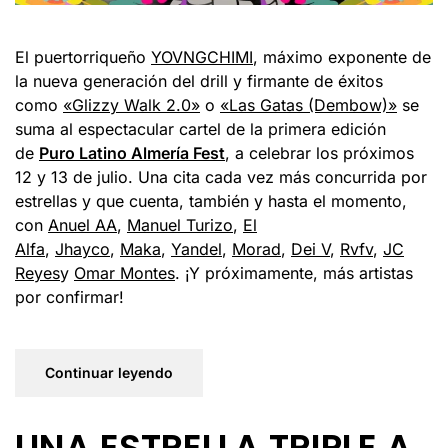
El puertorriqueño
YOVNGCHIMI
, máximo exponente de
la nueva generación del drill y firmante de éxitos
como
«Glizzy Walk 2.0»
o
«Las Gatas (Dembow)»
se
suma al espectacular cartel de la primera edición
de
Puro Latino Almería Fest
, a celebrar los próximos
12 y 13 de julio. Una cita cada vez más concurrida por
estrellas y que cuenta, también y hasta el momento,
con
Anuel AA
,
Manuel Turizo
,
El
Alfa
,
Jhayco
,
Maka
,
Yandel
,
Morad
,
Dei V
,
Rvfv
,
JC
Reyes
y
Omar Montes
. ¡Y próximamente, más artistas
por confirmar!
Continuar leyendo
UNA ESTRELLA TRIPLE A