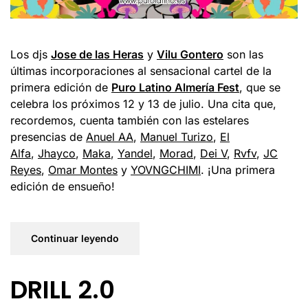
Los djs
Jose de las Heras
y
Vilu Gontero
son las
últimas incorporaciones al sensacional cartel de la
primera edición de
Puro Latino Almería Fest
, que se
celebra los próximos 12 y 13 de julio. Una cita que,
recordemos, cuenta también con las estelares
presencias de
Anuel AA
,
Manuel Turizo
,
El
Alfa
,
Jhayco
,
Maka
,
Yandel
,
Morad
,
Dei V
,
Rvfv
,
JC
Reyes
,
Omar Montes
y
YOVNGCHIMI
. ¡Una primera
edición de ensueño!
Continuar leyendo
DRILL 2.0