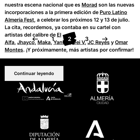
nuestra escena nacional que es
Morad
son las nuevas
incorporaciones a la primera edición de
Puro Latino
Almería Fest
, a celebrar los próximos 12 y 13 de julio.
La cita, recordemos, ya contaba en su cartel con
artistas del calibre de
El
1
2
3
Alfa
,
Jhayco
,
Maka
,
Yandel
,
Dei V
,
JC Reyes
y
Omar
Montes
. ¡Y próximamente, más artistas por confirmar!
Continuar leyendo