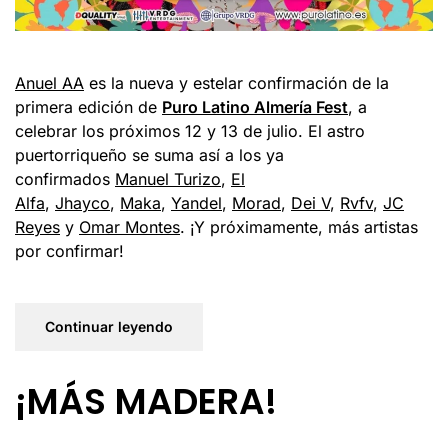
Anuel AA
es la nueva y estelar confirmación de la
primera edición de
Puro Latino Almería Fest
, a
celebrar los próximos 12 y 13 de julio. El astro
puertorriqueño se suma así a los ya
confirmados
Manuel Turizo
,
El
Alfa
,
Jhayco
,
Maka
,
Yandel
,
Morad
,
Dei V
,
Rvfv
,
JC
Reyes
y
Omar Montes
. ¡Y próximamente, más artistas
por confirmar!
Continuar leyendo
¡MÁS MADERA!