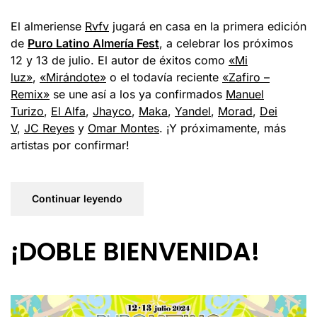
El almeriense
Rvfv
jugará en casa en la primera edición
de
Puro Latino Almería Fest
, a celebrar los próximos
12 y 13 de julio. El autor de éxitos como
«Mi
luz»
,
«Mirándote»
o el todavía reciente
«Zafiro –
Remix»
se une así a los ya confirmados
Manuel
Turizo
,
El Alfa
,
Jhayco
,
Maka
,
Yandel
,
Morad
,
Dei
V
,
JC Reyes
y
Omar Montes
. ¡Y próximamente, más
artistas por confirmar!
Continuar leyendo
¡DOBLE BIENVENIDA!