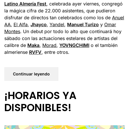
Latino Almería Fest
, celebrada ayer viernes, congregó
la mágica cifra de 22.000 asistentes, que pudieron
disfrutar de directos tan celebrados como los de
Anuel
AA
,
El Alfa
,
Jhayco
,
Yandel
,
Manuel Turizo
y
Omar
Montes
. Un debut por todo lo alto que continuará hoy
sábado con las actuaciones estelares de artistas del
calibre de
Maka
,
Morad
,
YOVNGCHIMI
o el también
almeriense
RVFV
, entre otros.
Continuar leyendo
¡HORARIOS YA
DISPONIBLES!