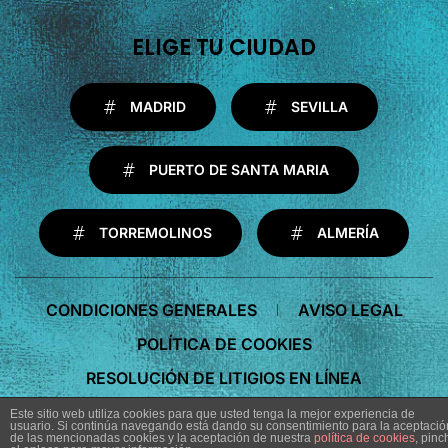
ELIGE TU CIUDAD
MADRID
SEVILLA
PUERTO DE SANTA MARIA
TORREMOLINOS
ALMERÍA
CONDICIONES GENERALES
AVISO LEGAL
POLÍTICA DE COOKIES
RESOLUCIÓN DE LITIGIOS EN LÍNEA
Este sitio web utiliza cookies para que usted tenga la mejor experiencia de
usuario. Si continúa navegando está dando su consentimiento para la aceptació
de las mencionadas cookies y la aceptación de nuestra
política de cookies
, pinc