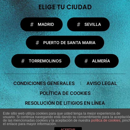
ELIGE TU CIUDAD
MADRID
SEVILLA
PUERTO DE SANTA MARIA
TORREMOLINOS
ALMERÍA
CONDICIONES GENERALES
AVISO LEGAL
POLÍTICA DE COOKIES
RESOLUCIÓN DE LITIGIOS EN LÍNEA
Este sitio web utiliza cookies para que usted tenga la mejor experiencia de
usuario. Si continúa navegando está dando su consentimiento para la aceptació
de las mencionadas cookies y la aceptación de nuestra
política de cookies
, pinc
el enlace para mayor información.
ACEPTAR