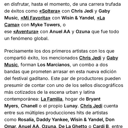
en disfrutar, hasta el momento, de una carrera trufada
de éxitos como
«Soltera»
con
Chris Jedi
y
Gaby
Music
,
«Mi Favorita»
con
Wisin & Yandel
,
«La
Cama»
con
Myke Towers
, o
ese
«Aventura»
con
Anuel AA
y
Ozuna
que fue todo
un fenómeno global.
Precisamente los dos primeros artistas con los que
compartió éxito, los mencionados
Chris Jedi
y
Gaby
Music
, forman
Los Marcianos
, un combo a dos
bandas que prometen arrasar en esta nueva edición
del festival gaditano. Este par de productores pueden
presumir de contar con uno de los sellos discográficos
más cotizados de la escena urban y latina
contemporánea:
La Familia
, hogar de
Bryant
Myers
,
Chanell
o el propio
Lunay
.
Chris Jedi
cuenta
entre sus múltiples producciones hits de artistas
como
Rosalía, Daddy Yankee, Wisin & Yandel, Don
Omar, Anuel AA, Ozuna, De La Ghetto
o
Cardi B
, entre