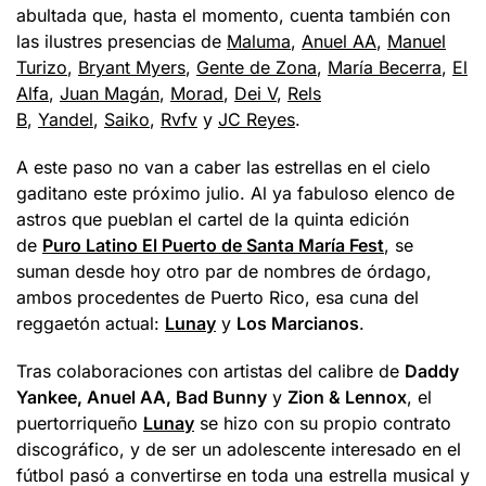
abultada que, hasta el momento, cuenta también con
las ilustres presencias de
Maluma
,
Anuel AA
,
Manuel
Turizo
,
Bryant Myers
,
Gente de Zona
,
María Becerra
,
El
Alfa
,
Juan Magán
,
Morad
,
Dei V
,
Rels
B
,
Yandel
,
Saiko
,
Rvfv
y
JC Reyes
.
A este paso no van a caber las estrellas en el cielo
gaditano este próximo julio. Al ya fabuloso elenco de
astros que pueblan el cartel de la quinta edición
de
Puro Latino El Puerto de Santa María Fest
, se
suman desde hoy otro par de nombres de órdago,
ambos procedentes de Puerto Rico, esa cuna del
reggaetón actual:
Lunay
y
Los Marcianos
.
Tras colaboraciones con artistas del calibre de
Daddy
Yankee, Anuel AA, Bad Bunny
y
Zion & Lennox
, el
puertorriqueño
Lunay
se hizo con su propio contrato
discográfico, y de ser un adolescente interesado en el
fútbol pasó a convertirse en toda una estrella musical y