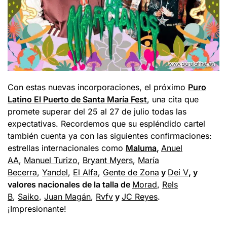
Con estas nuevas incorporaciones, el próximo
Puro
Latino El Puerto de Santa María Fest
, una cita que
promete superar del 25 al 27 de julio todas las
expectativas. Recordemos que su espléndido cartel
también cuenta ya con las siguientes confirmaciones:
estrellas internacionales como
Maluma
,
Anuel
AA
,
Manuel Turizo
,
Bryant Myers
,
María
Becerra
,
Yandel
,
El Alfa
,
Gente de Zona
y
Dei V
, y
valores nacionales de la talla de
Morad
,
Rels
B
,
Saiko
,
Juan Magán
,
Rvfv
y
JC Reyes
.
¡Impresionante!