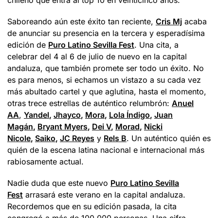
chileno que entra al top 10 en veinticinco años.
Saboreando aún este éxito tan reciente,
Cris Mj
acaba
de anunciar su presencia en la tercera y esperadísima
edición de
Puro Latino Sevilla Fest
. Una cita, a
celebrar del 4 al 6 de julio de nuevo en la capital
andaluza, que también promete ser todo un éxito. No
es para menos, si echamos un vistazo a su cada vez
más abultado cartel y que aglutina, hasta el momento,
otras trece estrellas de auténtico relumbrón:
Anuel
AA
,
Yandel
,
Jhayco
,
Mora
,
Lola Índigo
,
Juan
Magán
,
Bryant Myers
,
Dei V
,
Morad
,
Nicki
Nicole
,
Saiko
,
JC Reyes
y
Rels B
. Un auténtico quién es
quién de la escena latina nacional e internacional más
rabiosamente actual.
Nadie duda que este nuevo
Puro Latino Sevilla
Fest
arrasará este verano en la capital andaluza.
Recordemos que en su edición pasada, la cita