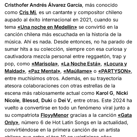
Cristhofer Andrés Álvarez García
, más conocido
como
Cris Mj
, es un cantante y compositor chileno
aupado al éxito internacional en 2021, cuando su
tema
«Una noche en Medellín»
se convirtió en la
canción chilena más escuchada en la historia de la
música. Ahí es nada. Desde entonces, no ha parado de
sumar hits a su colección, siempre con esa curiosa y
cautivadora mezcla personal entre reggaetón, trap y
pop, como
«Marisola»
,
«La Noche Está»
,
«Locura y
Maldad»
,
«Paz Mental»
,
«Maúllame»
o
«PARTYSON»
,
entre muchísimos otros. Además, en su trayectoria
atesora colaboraciones con otras estrellas de la
escena más rabiosamente actual como
Karol G
,
Nicki
Nicole
,
Blessd
,
Duki
o
Dei V
, entre otras. Este 2024 ha
vuelto a convertirse en todo un fenómeno viral junto a
su compatriota
FloyyMenor
gracias a la canción
«Gata
Only»
, número 6 de Hot Latin Songs en la actualidad,
convirtiéndose en la primera canción de un artista