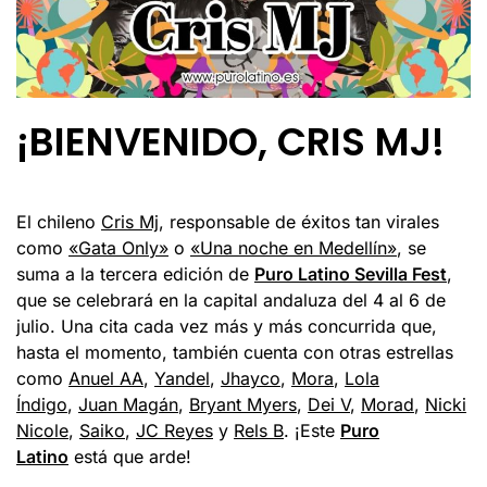
¡BIENVENIDO, CRIS MJ!
El chileno
Cris Mj
, responsable de éxitos tan virales
como
«Gata Only»
o
«Una noche en Medellín»
, se
suma a la tercera edición de
Puro Latino Sevilla Fest
,
que se celebrará en la capital andaluza del 4 al 6 de
julio. Una cita cada vez más y más concurrida que,
hasta el momento, también cuenta con otras estrellas
como
Anuel AA
,
Yandel
,
Jhayco
,
Mora
,
Lola
Índigo
,
Juan Magán
,
Bryant Myers
,
Dei V
,
Morad
,
Nicki
Nicole
,
Saiko
,
JC Reyes
y
Rels B
. ¡Este
Puro
Latino
está que arde!