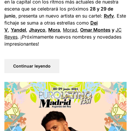
en la capital con los ritmos más actuales de nuestra
escena que se celebrará los próximos
28 y 29 de
junio
, presenta un nuevo artista en su cartel:
Rvfv
. Este
fichaje se suma a otras estrellas como
Dei
V
,
Yandel
,
Jhayco
,
Mora
,
Morad
,
Omar Montes
y
JC
Reyes
. ¡Próximamente nuevos nombres y novedades
impresionantes!
Continuar leyendo