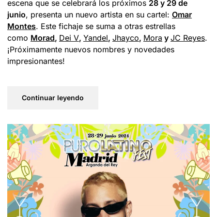
escena que se celebrará los próximos
28 y 29 de
junio
, presenta un nuevo artista en su cartel:
Omar
Montes
. Este fichaje se suma a otras estrellas
como
Morad
,
Dei V
,
Yandel
,
Jhayco
,
Mora
y
JC Reyes
.
¡Próximamente nuevos nombres y novedades
impresionantes!
Continuar leyendo