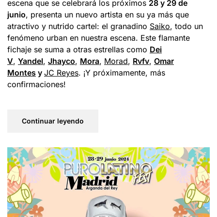
escena que se celebrará los próximos
28 y 29 de
junio
, presenta un nuevo artista en su ya más que
atractivo y nutrido cartel: el granadino
Saiko
, todo un
fenómeno urban en nuestra escena. Este flamante
fichaje se suma a otras estrellas como
Dei
V
,
Yandel
,
Jhayco
,
Mora
,
Morad
,
Rvfv
,
Omar
Montes
y
JC Reyes
. ¡Y próximamente, más
confirmaciones!
Continuar leyendo