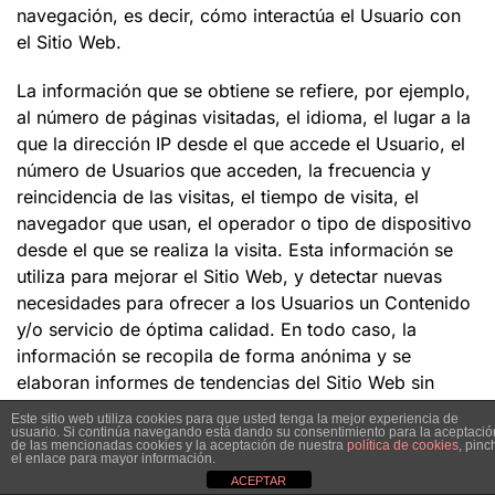
navegación, es decir, cómo interactúa el Usuario con
el Sitio Web.
La información que se obtiene se refiere, por ejemplo,
al número de páginas visitadas, el idioma, el lugar a la
que la dirección IP desde el que accede el Usuario, el
número de Usuarios que acceden, la frecuencia y
reincidencia de las visitas, el tiempo de visita, el
navegador que usan, el operador o tipo de dispositivo
desde el que se realiza la visita. Esta información se
utiliza para mejorar el Sitio Web, y detectar nuevas
necesidades para ofrecer a los Usuarios un Contenido
y/o servicio de óptima calidad. En todo caso, la
información se recopila de forma anónima y se
elaboran informes de tendencias del Sitio Web sin
identificar a usuarios individuales.
Este sitio web utiliza cookies para que usted tenga la mejor experiencia de
usuario. Si continúa navegando está dando su consentimiento para la aceptació
de las mencionadas cookies y la aceptación de nuestra
política de cookies
, pinc
Puede obtener más información sobre las cookies, la
el enlace para mayor información.
información sobre la privacidad, o consultar la
ACEPTAR