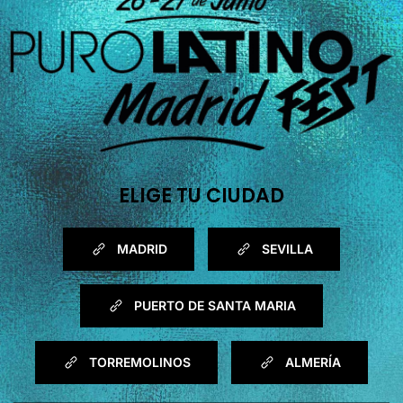
ELIGE TU CIUDAD
MADRID
SEVILLA
PUERTO DE SANTA MARIA
TORREMOLINOS
ALMERÍA