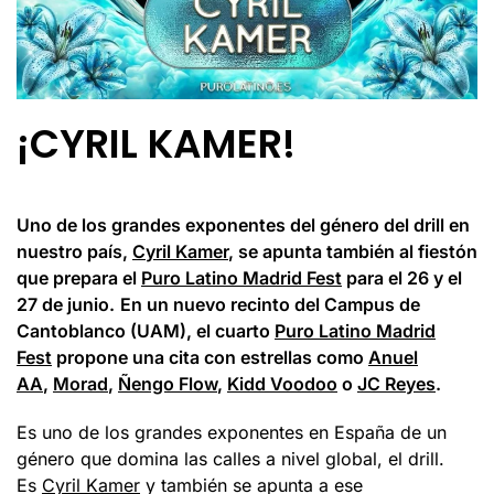
¡CYRIL KAMER!
Uno de los grandes exponentes del género del drill en
nuestro país,
Cyril Kamer
, se apunta también al fiestón
que prepara el
Puro Latino Madrid Fest
para el 26 y el
27 de junio.
En un nuevo recinto del Campus de
Cantoblanco (UAM), el cuarto
Puro Latino Madrid
Fest
propone una cita con estrellas como
Anuel
AA
,
Morad
,
Ñengo Flow
,
Kidd Voodoo
o
JC Reyes
.
Es uno de los grandes exponentes en España de un
género que domina las calles a nivel global, el drill.
Es
Cyril Kamer
y también se apunta a ese