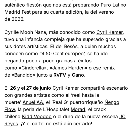
auténtico fiestón que nos está preparando
Puro Latino
Madrid Fest
para su cuarta edición, la del verano
de 2026.
Cyrille Mooh Nana, más conocido como
Cyril Kamer
,
tuvo una infancia compleja que ha superado gracias a
sus dotes artísticas. El del Besòs, a quien muchos
conocen como ‘el 50 Cent europeo’, se ha ido
pegando poco a poco gracias a éxitos
como
«Cinderella»
,
«James Harden»
o ese remix
de
«Bandido»
junto a
RVFV
y
Cano
.
El
26 y el 27 de junio
Cyril Kamer
compartirá escenario
con grandes artistas como el ‘real hasta la
muerte’
Anuel AA
, el ‘Real G’ puertorriqueño
Ñengo
Flow
, la perla de L’Hospitalet
Morad
, el crack
chileno
Kidd Voodoo
o el duro de la nueva escena
JC
Reyes
. ¡Y el cartel no está aún cerrado!