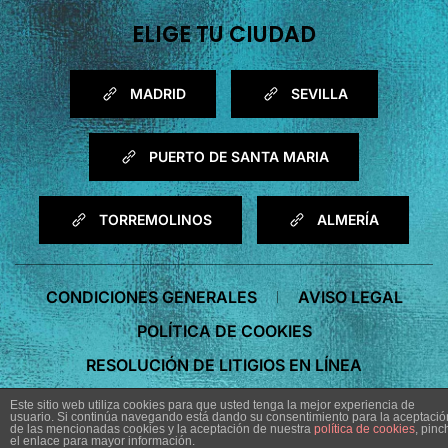
ELIGE TU CIUDAD
MADRID
SEVILLA
PUERTO DE SANTA MARIA
TORREMOLINOS
ALMERÍA
CONDICIONES GENERALES
AVISO LEGAL
POLÍTICA DE COOKIES
RESOLUCIÓN DE LITIGIOS EN LÍNEA
Este sitio web utiliza cookies para que usted tenga la mejor experiencia de
usuario. Si continúa navegando está dando su consentimiento para la aceptació
de las mencionadas cookies y la aceptación de nuestra
política de cookies
, pinc
el enlace para mayor información.