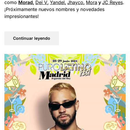
como
Morad
,
Dei V
,
Yandel
,
Jhayco
,
Mora
y
JC Reyes
.
¡Próximamente nuevos nombres y novedades
impresionantes!
Continuar leyendo