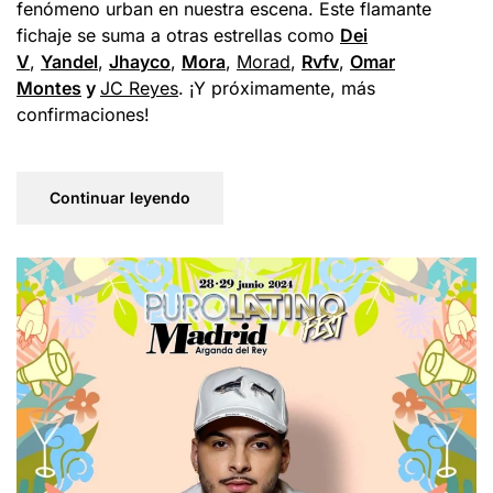
fenómeno urban en nuestra escena. Este flamante
fichaje se suma a otras estrellas como
Dei
V
,
Yandel
,
Jhayco
,
Mora
,
Morad
,
Rvfv
,
Omar
Montes
y
JC Reyes
. ¡Y próximamente, más
confirmaciones!
Continuar leyendo