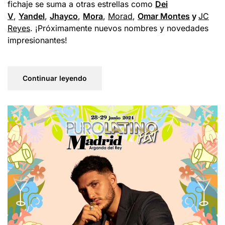
fichaje se suma a otras estrellas como
Dei
V
,
Yandel
,
Jhayco
,
Mora
,
Morad
,
Omar Montes
y
JC
Reyes
. ¡Próximamente nuevos nombres y novedades
impresionantes!
Continuar leyendo