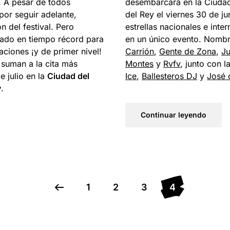
l. A pesar de todos
desembarcará en la Ciudad
 por seguir adelante,
del Rey el viernes 30 de ju
 del festival. Pero
estrellas nacionales e int
jado en tiempo récord para
en un único evento. Nombr
aciones ¡y de primer nivel!
Carrión
,
Gente de Zona
,
J
suman a la cita más
Montes
y
Rvfv
, junto con 
e julio en la
Ciudad del
Ice
,
Ballesteros DJ
y
José 
y
.
Continuar leyendo
1
2
3
4