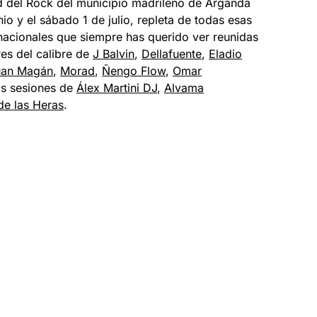
 del Rock del municipio madrileño de Arganda
nio y el sábado 1 de julio, repleta de todas esas
ernacionales que siempre has querido ver reunidas
es del calibre de
J Balvin
,
Dellafuente
,
Eladio
uan Magán
,
Morad
,
Ñengo Flow
,
Omar
las sesiones de
Álex Martini DJ
,
Alvama
de las Heras
.